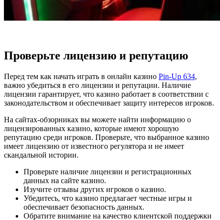
Проверьте лицензию и репутацию
Перед тем как начать играть в онлайн казино
Pin-Up 634
,
важно убедиться в его лицензии и репутации. Наличие
лицензии гарантирует, что казино работает в соответствии с
законодательством и обеспечивает защиту интересов игроков.
На сайтах-обзорниках вы можете найти информацию о
лицензированных казино, которые имеют хорошую
репутацию среди игроков. Проверьте, что выбранное казино
имеет лицензию от известного регулятора и не имеет
скандальной истории.
Проверьте наличие лицензии и регистрационных
данных на сайте казино.
Изучите отзывы других игроков о казино.
Убедитесь, что казино предлагает честные игры и
обеспечивает безопасность данных.
Обратите внимание на качество клиентской поддержки