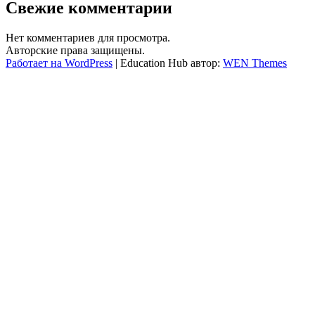
Свежие комментарии
Нет комментариев для просмотра.
Авторские права защищены.
Работает на WordPress
|
Education Hub автор:
WEN Themes