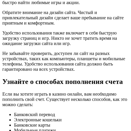
быстро найти любимые игры и акции.
Обратите внимание на дизайн сайта. Чистый и
привлекательный дизайн сделает ваше пребывание на сайте
приятным и комфортным.
Удобство использования также включает в себя быструю
загрузку страниц и игр. Никто не хочет тратить время на
ожидание загрузки сайта или игр.
Не забывайте проверить, доступен ли сайт на разных
устройствах, таких как компьютеры, планшеты и мобильные
телефоны. Удобство использования сайта должно быть
гарантировано на всех устройствах.
Узнайте о способах пополнения счета
Если вы хотите играть в казино онлайн, вам необходимо
пополнить свой счет. Существует несколько способов, как это
можно сделать:
Банковский перевод
Электронные кошельки
Банковские карты
Мобильные платежи