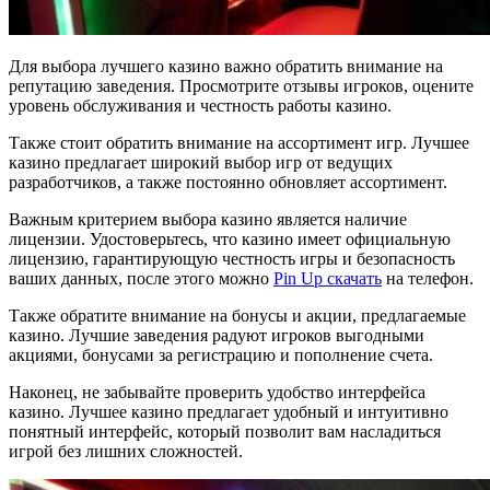
Для выбора лучшего казино важно обратить внимание на
репутацию заведения. Просмотрите отзывы игроков, оцените
уровень обслуживания и честность работы казино.
Также стоит обратить внимание на ассортимент игр. Лучшее
казино предлагает широкий выбор игр от ведущих
разработчиков, а также постоянно обновляет ассортимент.
Важным критерием выбора казино является наличие
лицензии. Удостоверьтесь, что казино имеет официальную
лицензию, гарантирующую честность игры и безопасность
ваших данных, после этого можно
Pin Up скачать
на телефон.
Также обратите внимание на бонусы и акции, предлагаемые
казино. Лучшие заведения радуют игроков выгодными
акциями, бонусами за регистрацию и пополнение счета.
Наконец, не забывайте проверить удобство интерфейса
казино. Лучшее казино предлагает удобный и интуитивно
понятный интерфейс, который позволит вам насладиться
игрой без лишних сложностей.