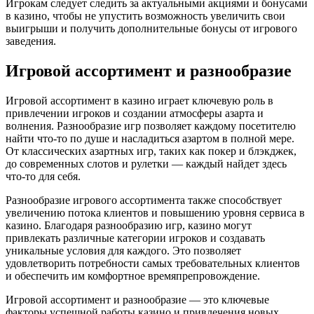
Игрокам следует следить за актуальными акциями и бонусами
в казино, чтобы не упустить возможность увеличить свои
выигрыши и получить дополнительные бонусы от игрового
заведения.
Игровой ассортимент и разнообразие
Игровой ассортимент в казино играет ключевую роль в
привлечении игроков и создании атмосферы азарта и
волнения. Разнообразие игр позволяет каждому посетителю
найти что-то по душе и насладиться азартом в полной мере.
От классических азартных игр, таких как покер и блэкджек,
до современных слотов и рулетки — каждый найдет здесь
что-то для себя.
Разнообразие игрового ассортимента также способствует
увеличению потока клиентов и повышению уровня сервиса в
казино. Благодаря разнообразию игр, казино могут
привлекать различные категории игроков и создавать
уникальные условия для каждого. Это позволяет
удовлетворить потребности самых требовательных клиентов
и обеспечить им комфортное времяпрепровождение.
Игровой ассортимент и разнообразие — это ключевые
факторы успешной работы казино и привлечения новых