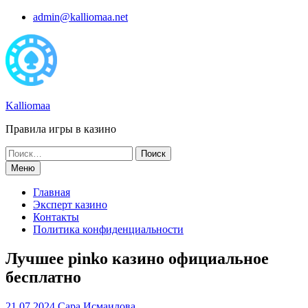
Перейти
admin@kalliomaa.net
к
содержимому
Kalliomaa
Правила игры в казино
Поиск
по:
Меню
Главная
Эксперт казино
Контакты
Политика конфиденциальности
Лучшее pinko казино официальное
бесплатно
21.07.2024
Сара Исмаилова