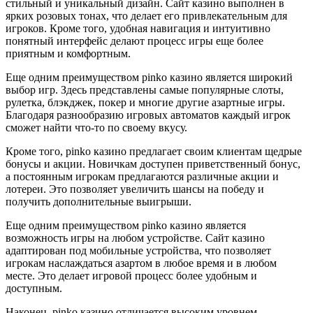
стильный и уникальный дизайн. Сайт казино выполнен в
ярких розовых тонах, что делает его привлекательным для
игроков. Кроме того, удобная навигация и интуитивно
понятный интерфейс делают процесс игры еще более
приятным и комфортным.
Еще одним преимуществом pinko казино является широкий
выбор игр. Здесь представлены самые популярные слоты,
рулетка, блэкджек, покер и многие другие азартные игры.
Благодаря разнообразию игровых автоматов каждый игрок
сможет найти что-то по своему вкусу.
Кроме того, pinko казино предлагает своим клиентам щедрые
бонусы и акции. Новичкам доступен приветственный бонус,
а постоянным игрокам предлагаются различные акции и
лотереи. Это позволяет увеличить шансы на победу и
получить дополнительные выигрыши.
Еще одним преимуществом pinko казино является
возможность игры на любом устройстве. Сайт казино
адаптирован под мобильные устройства, что позволяет
игрокам наслаждаться азартом в любое время и в любом
месте. Это делает игровой процесс более удобным и
доступным.
Наконец, pinko казино отличается высоким уровнем