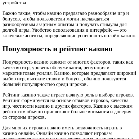
устройства.
Важно также, чтобы казино предлагало разнообразие игр и
бонусов, чтобы пользователи могли наслаждаться
разнообразным азартным опытом и получать стимулы для
долгой игры. Удобство использования и интерфейс — это
ключевые аспекты, определяющие успешность онлайн казино.
Популярность и рейтинг казино
Популярность казино зависит от многих факторов, таких как
качество игр, уровень обслуживания, репутация и
маркетинговые усилия. Казино, которые предлагают широкий
выбор игр, высокие ставки и бонусы, обычно пользуются
большей популярностью среди игроков.
Рейтинг казино также играет важную роль в выборе игроков.
Рейтинг формируется на основе отзывов игроков, качества
игр, честности казино и других факторов. Казино с высоким
рейтингом обычно привлекают больше внимания и доверия
со стороны игроков.
Для многих игроков важно иметь возможность играть в
казино онлайн. Онлайн казино позволяют игрокам
наслаждаться азартом из уюта своего дома, не тратя время на